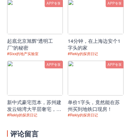
粮食产量保持在1.3万亿斤以上
APP专享
APP专享
四、今年部分重点工作
财政：今年赤字率拟按3.2%左右安排
起底北京旭辉“透明工
14分钟，在上海边安个1
减税：将小规模纳税人增值税起征点从月销售
厂”的秘密
字头的家
#Sixx的地产实验室
#Rekly的探房日记
额10万元提高到15万元
APP专享
APP专享
降费：中小企业宽带和专线平均资费再降10%
消费：稳定增加汽车、家电等大宗消费
创新：以“十年磨一剑”精神在关键核心领域实
新中式豪宅范本，苏州建
单价1字头，竟然能在苏
发云锦湾大平层奢宅，品
州买到地铁口现房！
现重大突破
位盛泽园林理想居所！
#Rekly的探房日记
#Rekly的探房日记
乡村振兴：做好巩固拓展脱贫攻坚成果同乡村
评论留言