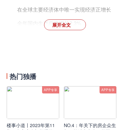
在全球主要经济体中唯一实现经济正增长
全年国内生产总值增长2.3%
展开全文
为市场主体减负超过2.6万亿元
城镇新增就业1186万人
年初剩余的551万农村贫困人口全部脱贫、52
个贫困县全部摘帽
热门独播
国内疫情防控仍有薄弱环节，经济恢复基础尚
APP专享
APP专享
不牢固
二、“十四五”主要目标
楼事小道丨2023年第11
NO.4：年关下的房企众生
经济运行保持在合理区间