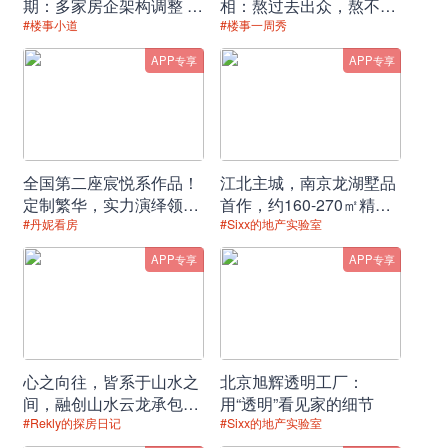
期：多家房企架构调整 人
相：熬过去出众，熬不过
事变动频繁
去“出局”！
#楼事小道
#楼事一周秀
常住人口城镇化率提高到65%
APP专享
APP专享
人均预期寿命再提高1岁
城镇调查失业率控制在5.5%以内
基本养老保险参保率提高到95%
全国第二座宸悦系作品！
江北主城，南京龙湖墅品
定制繁华，实力演绎领先
首作，约160-270㎡精妆
三、今年主要目标
时代的生活范本！
温泉叠墅，全城竞藏！
#丹妮看房
#Sixx的地产实验室
APP专享
APP专享
国内生产总值增长6%以上
城镇新增就业1100万人以上
居民消费价格涨幅3%左右
心之向往，皆系于山水之
北京旭辉透明工厂：
间，融创山水云龙承包你
用“透明”看见家的细节
单位国内生产总值能耗降低3%左右
的理想生活
#Rekly的探房日记
#Sixx的地产实验室