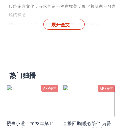
传统东方文化，寻求的是一种意境美，蕴含着佛家不可言
说的禅意。
展开全文
而在当代，却有一位
“不走寻常路”
的书法艺术家
以自己独特的思想，诠释了东方文化的另一种表达。
热门独播
APP专享
APP专享
楼事小道丨2023年第11
直播回顾|暖心陪伴·为爱