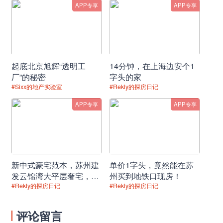
APP专享
APP专享
起底北京旭辉“透明工
14分钟，在上海边安个1
厂”的秘密
字头的家
#Sixx的地产实验室
#Rekly的探房日记
APP专享
APP专享
新中式豪宅范本，苏州建
单价1字头，竟然能在苏
发云锦湾大平层奢宅，品
州买到地铁口现房！
位盛泽园林理想居所！
#Rekly的探房日记
#Rekly的探房日记
评论留言