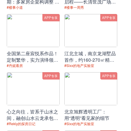
期：多家房企架构调整 人
启程——长清世茂广场X
他，是艺术界的段子手；他，是超越传统的书法家。
事变动频繁
阑珊市集爱心义卖捐赠仪
#楼事小道
#楼事一周秀
式
朱敬一，这位毕业于南京师范大学美术学院国画系的艺术
APP专享
APP专享
家，自从将一句句幽默有趣的书法作品在网上晒出后，便迅
速走红，一时风靡互联网。
全国第二座宸悦系作品！
江北主城，南京龙湖墅品
定制繁华，实力演绎领先
首作，约160-270㎡精妆
时代的生活范本！
温泉叠墅，全城竞藏！
#丹妮看房
#Sixx的地产实验室
APP专享
APP专享
“这世界除了筷子，什么都可以放下”、“贵的东西除了贵，其
他什么都好”、“仰望星空，脚踏实地”……这些简单通俗却扎
心的段子，融合了当代人的所思所想，在他的毛笔下，重新
心之向往，皆系于山水之
北京旭辉透明工厂：
焕发出全新的气质。
间，融创山水云龙承包你
用“透明”看见家的细节
的理想生活
#Rekly的探房日记
#Sixx的地产实验室