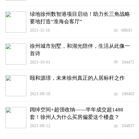
绿地徐州数智港项目启动！助力长三角战略
要地打造“淮海会客厅”
2021-11-16
68641
徐州城市别墅，和湖光陪伴，生活从此像一
首诗
2021-10-01
104471
颐和源璟，未来徐州真正的人居标杆之作
2021-08-18
108402
阔绰空间+超强收纳——半年成交超1488
套！徐州人为什么买房偏爱这个楼盘？
2021-08-12
104837