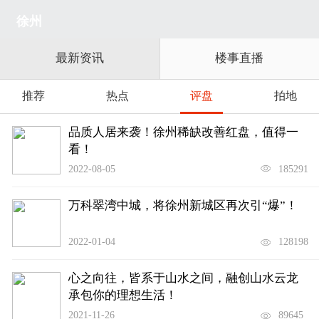
徐州
最新资讯
楼事直播
推荐
热点
评盘
拍地
品质人居来袭！徐州稀缺改善红盘，值得一
看！
2022-08-05
185291
万科翠湾中城，将徐州新城区再次引“爆”！
2022-01-04
128198
心之向往，皆系于山水之间，融创山水云龙
承包你的理想生活！
2021-11-26
89645