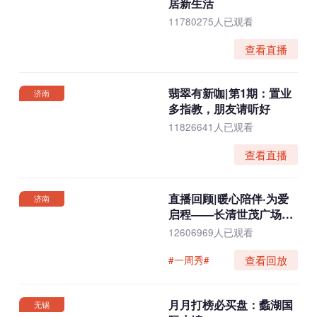
居新生活
11780275人已观看
查看直播
翡翠有新咖|第1期：置业
济南
多指教，朋友请听好
11826641人已观看
查看直播
直播回顾|暖心陪伴·为爱
济南
启程——长清世茂广场X
阑珊市集爱心义卖捐赠仪
12606969人已观看
式
#一周秀#
查看回放
月月打榜必买盘：蠡湖国
无锡